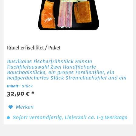
Räucherfischfilet / Paket
Rustikales Fischerfrühstück Feinste
Fischfiletauswahl Zwei Handfiletierte
Rauchaalstücke, ein großes Forellenfilet, ein
heißgeräuchertes Stück Stremellachsfilet und ein
heißgeräuchertes Stück Butterfisch von der
Inhalt
1 Stück
Großmakrele. Alle...
32,90 € *
Merken
Sofort versandfertig, Lieferzeit ca. 1-3 Werktage