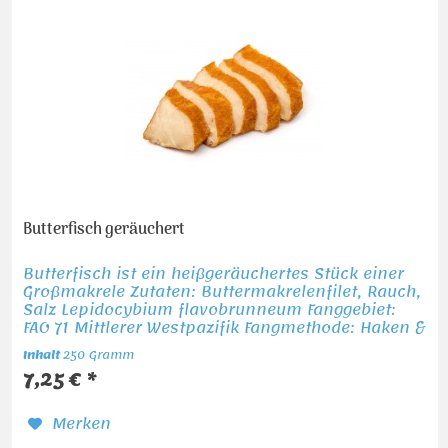
Butterfisch geräuchert
Butterfisch ist ein heißgeräuchertes Stück einer
Großmakrele Zutaten: Buttermakrelenfilet, Rauch,
Salz Lepidocybium flavobrunneum Fanggebiet:
FAO 71 Mittlerer Westpazifik Fangmethode: Haken &
Langleine MHD ab Versanddatum ca.8 Tage
Inhalt
250 Gramm
7,25 € *
Merken