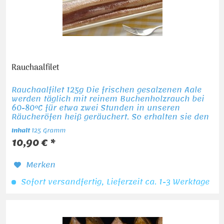
Rauchaalfilet
Rauchaalfilet 125g Die frischen gesalzenen Aale
werden täglich mit reinem Buchenholzrauch bei
60-80°C für etwa zwei Stunden in unseren
Räucheröfen heiß geräuchert. So erhalten sie den
besonderen Geschmack und die goldbraune
Inhalt
125 Gramm
Färbung. Nach...
10,90 € *
Merken
Sofort versandfertig, Lieferzeit ca. 1-3 Werktage