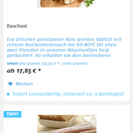
Rauchaal
Die frischen gesalzenen Aale werden täglich mit
reinem Buchenholzrauch bei 60-80°C für etwa
zwei Stunden in unseren Räucheröfen heiß
geräuchert. So erhalten sie den besonderen
Geschmack und die goldbraune Färbung. Nach
Inhalt
300 Gramm
(59,50 € * / 1000 Gramm)
dem Abkühlen...
ab 17,85 € *
Merken
Sofort versandfertig, Lieferzeit ca. 3 Werktag(e)
TIPP!