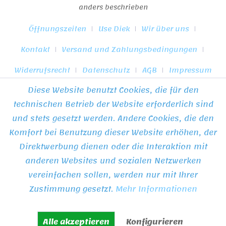
anders beschrieben
Öffnungszeiten
Use Diek
Wir über uns
Kontakt
Versand und Zahlungsbedingungen
Widerrufsrecht
Datenschutz
AGB
Impressum
Diese Website benutzt Cookies, die für den
* Alle Preise inkl. gesetzl. Mehrwertsteuer zzgl.
Versandkosten
technischen Betrieb der Website erforderlich sind
und ggf. Nachnahmegebühren, wenn nicht anders beschrieben
und stets gesetzt werden. Andere Cookies, die den
Komfort bei Benutzung dieser Website erhöhen, der
Direktwerbung dienen oder die Interaktion mit
anderen Websites und sozialen Netzwerken
vereinfachen sollen, werden nur mit Ihrer
Zustimmung gesetzt.
Mehr Informationen
Alle akzeptieren
Konfigurieren