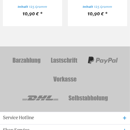
Inhalt
125 Gramm
Inhalt
300 Gramm
Inhalt
(59,50 € * / 1000 Gramm)
125 Gramm
I
10,90 € *
ab 17,85 € *
10,90 € *
Service Hotline